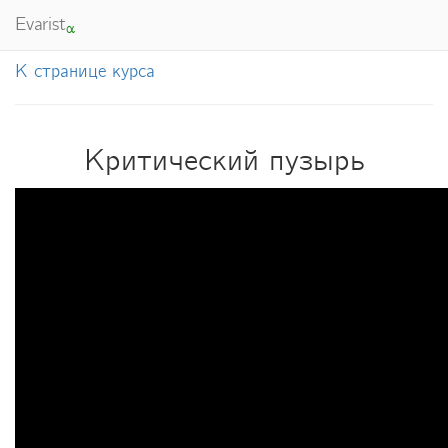
Evarist
α
К странице курса
Критический пузырь