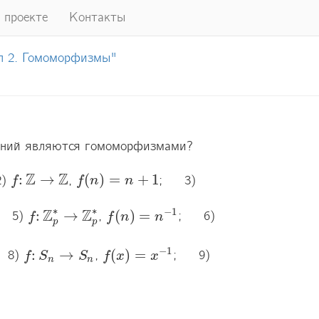
 проекте
Контакты
пп 2. Гомоморфизмы"
ений являются гомоморфизмами? 
Z
Z
:
→
(
)
=
+
1
) 
, 
;   3) 
f
f
:
Z
→
Z
f
f
(
n
n
)
=
n
+
1
n
∗
∗
Z
Z
−
1
:
→
(
)
=
  5) 
, 
;   6) 
f
f
f
(
n
n
)
=
n
−
1
n
f
:
Z
p
∗
→
Z
p
∗
p
p
−
1
:
→
(
)
=
 8) 
, 
;   9) 
f
f
:
S
S
n
→
S
n
S
f
f
(
x
x
)
=
x
−
1
x
n
n