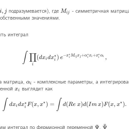
,
 подразумевается), где 
 - симметричная матрица
i
i
,
j
j
M
M
i
j
i
j
обственными значениями. 
ть интеграл 

∫
∏
∗
∗
∗
−
+
+
∗
x
M
x
α
x
x
α
(
)
,
d
x
d
x
e
∫
∏
i
(
d
x
i
d
x
i
∗
)
e
−
x
i
∗
M
i
j
x
j
+
α
i
∗
x
i
+
x
i
∗
α
i
,
i
j
j
i
i
i
i
i
i
i
i
а матрица, 
 - комплексные параметры, а интегрирован
α
α
i
i
енной 
x
x
i
i
∫
∫
∗
∗
∗
(
,
)
=
(
)
(
)
(
,
)
.
d
x
d
x
F
x
x
d
R
e
x
d
I
m
x
F
x
x
∫
d
x
i
d
x
i
∗
F
(
x
,
x
∗
)
=
∫
d
(
R
e
x
)
d
(
I
m
x
)
F
(
x
,
x
∗
)
.
i
i
¯
Ψ
Ψ
им интеграл по фермионной переменной 
, 
Ψ
Ψ
¯