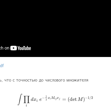
df
ь, что с точностью до числового множителя 

∫
∏
1
−
−
1
/
2
x
M
x
=
(
det
)
∫
∏
d
i
d
x
x
i
e
e
−
1
2
x
i
M
i
j
x
j
=
(
det
M
)
−
M
1
/
2
i
i
j
j
2
i
i