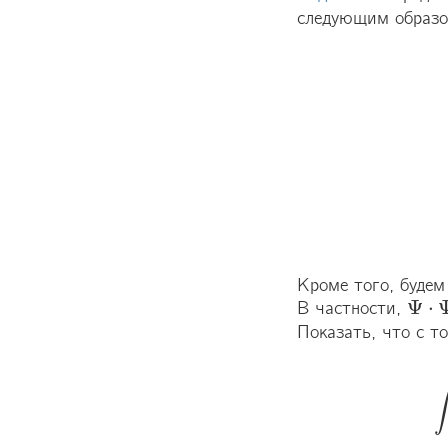
следующим образо
Кроме того, будем
Ψ
⋅
В частности, 
Ψ
⋅
Ψ
Показать, что с т
∫
∫