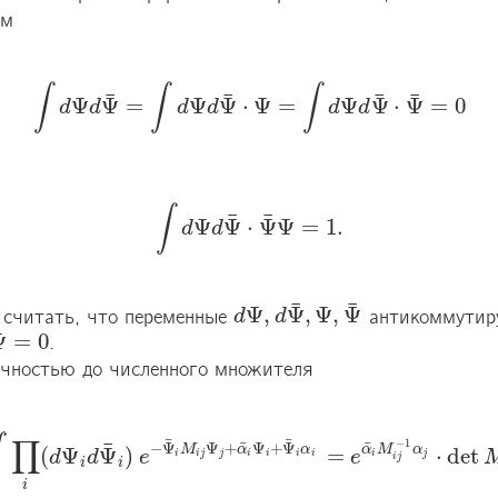
м

∫
∫
∫
¯
¯
¯
¯
Ψ
Ψ
=
Ψ
Ψ
⋅
Ψ
=
Ψ
Ψ
⋅
Ψ
=
0
d
d
d
d
d
d
∫
d
Ψ
d
Ψ
¯
=
∫
d
Ψ
d
Ψ
¯
⋅
Ψ
=
∫
d
Ψ
d
Ψ
¯
⋅
Ψ
¯
=
0
∫
¯
¯
Ψ
Ψ
⋅
Ψ
Ψ
=
1.
d
d
∫
d
Ψ
d
Ψ
¯
⋅
Ψ
¯
Ψ
=
1.
¯
¯
Ψ
,
Ψ
,
Ψ
,
Ψ
 считать, что переменные 
 антикоммутир
d
d
Ψ
,
d
d
Ψ
¯
,
Ψ
,
Ψ
¯
Ψ
=
0
. 

=
0
очностью до численного множителя

∏
¯
¯
¯
−
1
¯
¯
−
Ψ
Ψ
+
Ψ
+
Ψ
α
M
α
M
α
α
(
Ψ
Ψ
)
=
⋅
det
d
d
e
e
∏
i
(
d
Ψ
i
d
Ψ
¯
i
)
e
−
Ψ
¯
i
M
i
j
Ψ
j
+
α
¯
i
Ψ
i
+
Ψ
¯
i
α
i
=
e
α
¯
i
M
i
j
−
1
α
j
⋅
det
i
j
i
i
j
j
i
i
i
i
i
j
i
i
i