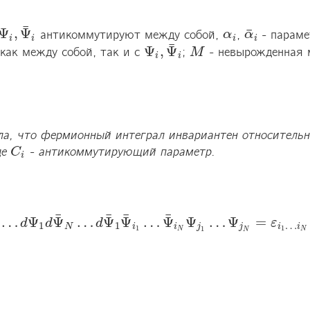
¯
¯
Ψ
,
Ψ
 антикоммутируют между собой, 
, 
 - параме
i
,
Ψ
¯
i
α
α
i
α
α
¯
i
i
i
i
i
¯
Ψ
,
Ψ
ак между собой, так и с 
; 
 - невырожденная 
Ψ
i
,
Ψ
¯
i
M
M
i
i
ла, что фермионный интеграл инвариантен относительн
де 
 - антикоммутирующий параметр.

C
C
i
i
¯
¯
¯
¯
…
Ψ
Ψ
…
Ψ
Ψ
…
Ψ
Ψ
…
Ψ
=
Ψ
N
…
d
d
Ψ
1
d
d
Ψ
¯
N
…
d
d
Ψ
¯
1
Ψ
¯
i
1
…
Ψ
¯
i
N
Ψ
j
1
…
Ψ
j
N
=
ε
i
1
…
ε
i
N
ε
j
1
…
1
1
…
N
i
i
j
j
i
i
1
1
1
N
N
N