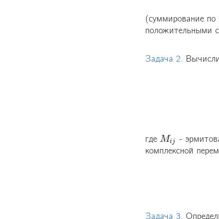
(суммирование по 
положительными с
Задача 2.
Вычисли
где 
 - эрмитов
M
M
i
j
i
j
комплексной перем
Задача 3.
Определ