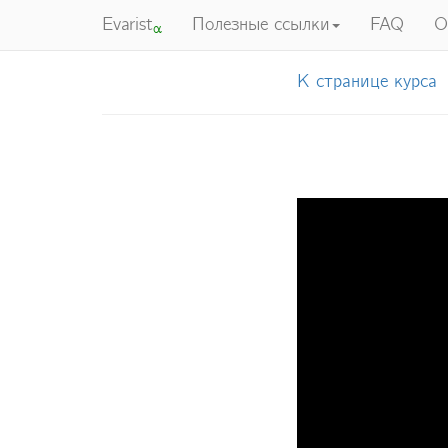
Evarist
Полезные ссылки
FAQ
О
α
К странице курса