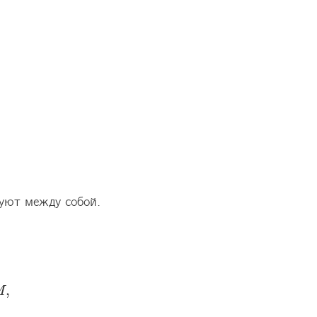
уют между собой. 
,
M
M
,