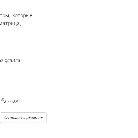
тры, которые 
матрица, 
о сдвига 
.
j
ε
N
.
…
j
j
1
N
Отправить решение